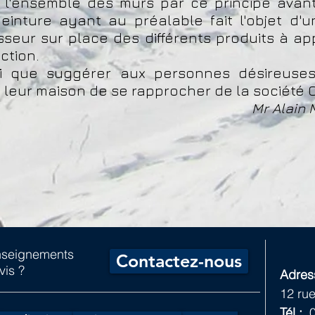
l'ensemble des murs par ce principe avant
inture ayant au préalable fait l'objet d'u
sseur sur place des différents produits à ap
ction.
i que suggérer aux personnes désireuses 
 leur maison de se rapprocher de la société 
Mr Alain 
enseignements
Contactez-nous
vis ?
Adress
12
rue
Tél :
0