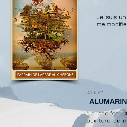
Je suis un
me modifier
DATE ???
ALUMARI
"La société C
peinture de n