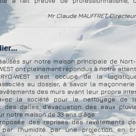
lle a fait preuve de professionnalisme, d
Mr Claude MAUFFRET, Directeur
ier...
éalisés sur notre maison principale de Nort-
WEST ont pleinement répondus à notre attent
CRYO-WEST s'est occupé de la logistiq
associés au dossier, à savoir la maçonneri
revêtements des murs avant leur propre inter
avec la société pour le nettoyage de la
 des dalles d'évacuation des eaux pluvia
r notre maison de 33 ans d'âge.
proposée des reprises des revêtements d
ar l'humidité par une projection en c