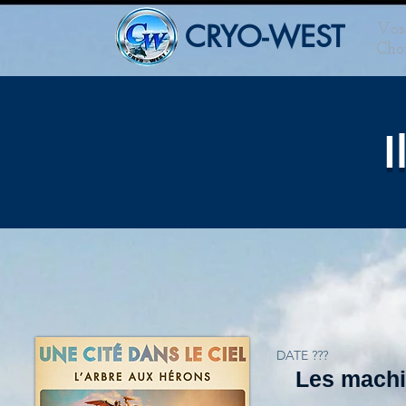
CRYO-WEST
Vos 
Choi
I
DATE ???
Les machin