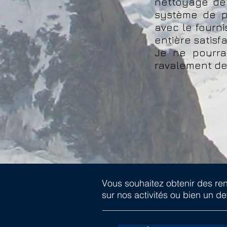
nettoyage de 
système de pe
avec le fourni
entière satisfa
Je ne pourra
ravalement de
Vous souhaitez obtenir des r
sur nos activités ou bien un de