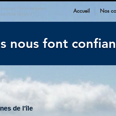
besoins, Notre exigence,
Accueil
Nos co
sissez la Qualité !
ls nous font confia
es de l'île