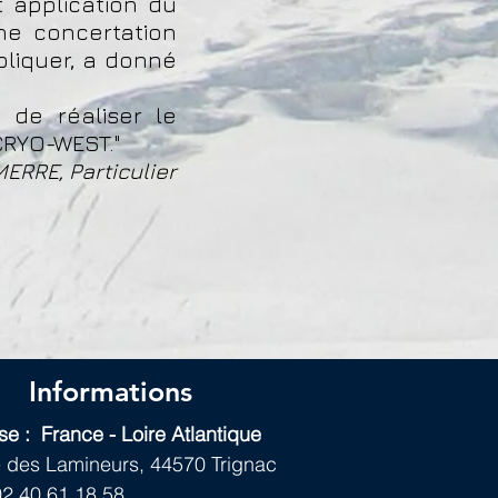
 application du
ne concertation
pliquer, a donné
de réaliser le
CRYO-WEST."
MERRE, Particulier
Informations
e : France - Loire Atlantique
 des Lamineurs,
44570 Trignac
2 40 61 18 58