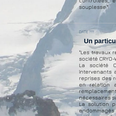
contrôlées, e
souplesse."
DATE ???
Un particul
"Les travaux r
société CRYO-
La société 
intervenants 
reprises des 
en relation 
remplacement
nécessaires su
La solution 
endommagés p