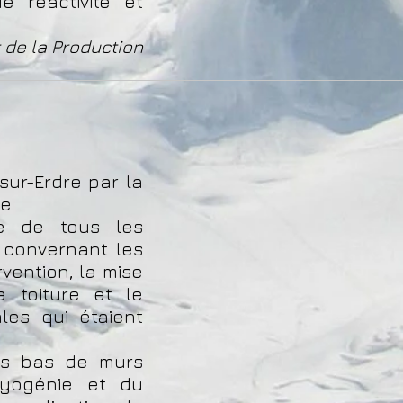
e réactivité et
 de la Production
sur-Erdre par la
e.
ue de tous les
e convernant les
vention, la mise
 toiture et le
les qui étaient
es bas de murs
ryogénie et du