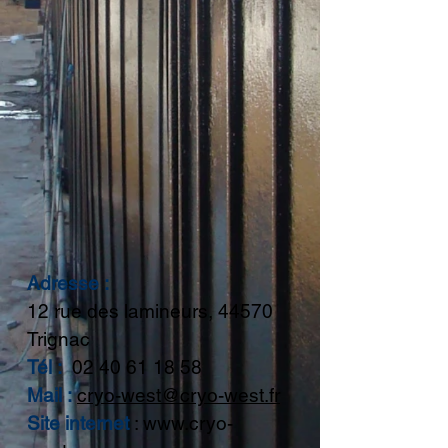
Adresse :
12 rue des lamineurs, 44570
Trignac
Tél :
02 40 61 18 58
Mail :
cryo-west@cryo-west.fr
Site internet
:
www.cryo-