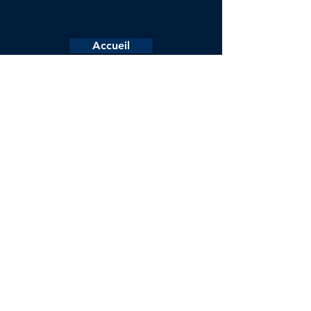
Accueil
Nos compétences
Réalisations
Qui sommes-nous?
Contact
Informations
Adresse : France - Loire
Atlantique